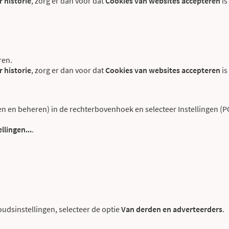
 historie
, zorg er dan voor dat
Cookies van websites accepteren
is
ren.
 historie
, zorg er dan voor dat
Cookies van websites accepteren
is
en beheren) in de rechterbovenhoek en selecteer Instellingen (PC
llingen...
.
oudsinstellingen, selecteer de optie
Van derden en adverteerders
.