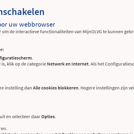
inschakelen
voor uw webbrowser
r om de interactieve functionaliteiten van MijnOLVG te kunnen geb
r:
figuratiescherm
.
is, klik op de categorie
Netwerk en Internet
. Als het Configuratie
re instelling dan
Alle cookies blokkeren
. Hogere instellingen zijn v
uit en selecteer daar
Opties
.
ren.