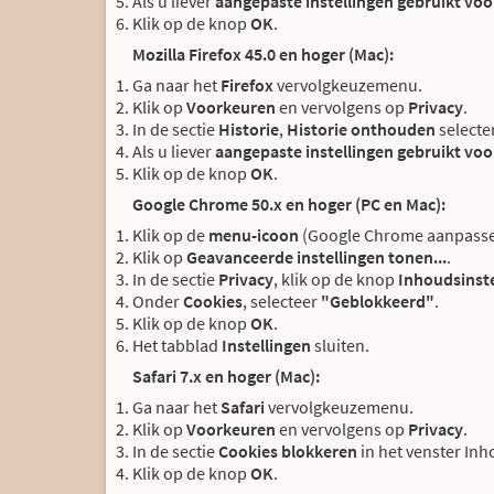
Als u liever
aangepaste instellingen gebruikt voor
Klik op de knop
OK
.
Mozilla Firefox 45.0 en hoger (Mac):
Ga naar het
Firefox
vervolgkeuzemenu.
Klik op
Voorkeuren
en vervolgens op
Privacy
.
In de sectie
Historie
,
Historie onthouden
selecte
Als u liever
aangepaste instellingen gebruikt voor
Klik op de knop
OK
.
Google Chrome 50.x en hoger (PC en Mac):
Klik op de
menu-icoon
(Google Chrome aanpassen 
Klik op
Geavanceerde instellingen tonen...
.
In de sectie
Privacy
, klik op de knop
Inhoudsinste
Onder
Cookies
, selecteer
"Geblokkeerd"
.
Klik op de knop
OK
.
Het tabblad
Instellingen
sluiten.
Safari 7.x en hoger (Mac):
Ga naar het
Safari
vervolgkeuzemenu.
Klik op
Voorkeuren
en vervolgens op
Privacy
.
In de sectie
Cookies blokkeren
in het venster Inh
Klik op de knop
OK
.