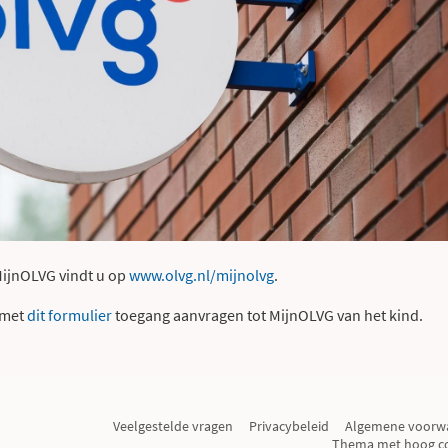
 MijnOLVG vindt u op
www.olvg.nl/mijnolvg
.
u met
dit formulier
toegang aanvragen tot MijnOLVG van het kind.
Veelgestelde vragen
Privacybeleid
Algemene voorw
Thema met hoog co